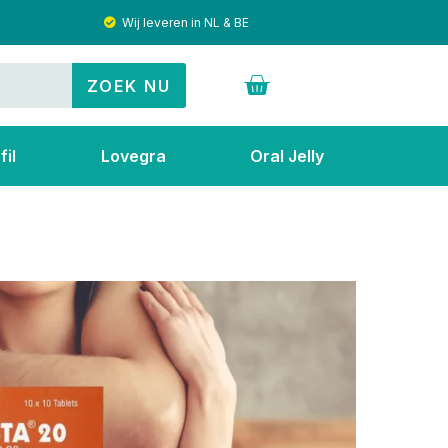
Wij leveren in NL & BE
Cart
ZOEK NU
il
Lovegra
Oral Jelly