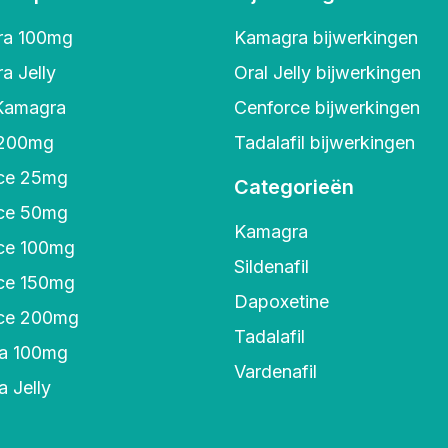
ra 100mg
Kamagra bijwerkingen
a Jelly
Oral Jelly bijwerkingen
Kamagra
Cenforce bijwerkingen
 200mg
Tadalafil bijwerkingen
ce 25mg
Categorieën
ce 50mg
Kamagra
ce 100mg
Sildenafil
ce 150mg
Dapoxetine
ce 200mg
Tadalafil
a 100mg
Vardenafil
 Jelly