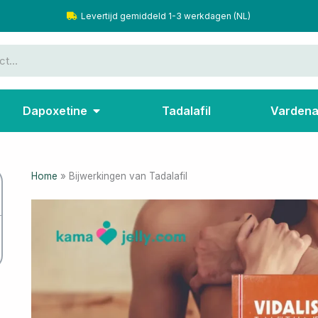
Levertijd gemiddeld 1-3 werkdagen (NL)
denafil
Open Dapoxetine
Dapoxetine
Tadalafil
Vardenaf
Home
»
Bijwerkingen van Tadalafil