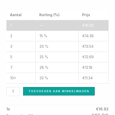
Dapoxetine
Aantal
Korting (%)
Prijs
60mg
aantal
1
—
€
16.92
2
15 %
€
14.38
3
20 %
€
13.54
5
25 %
€
12.69
7
28 %
€
12.18
10+
33 %
€
11.34
TOEVOEGEN AAN WINKELWAGEN
1
x
€
16.92