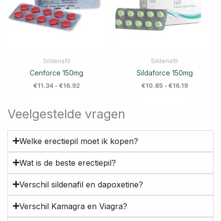
Sildenafil
Sildenafil
Cenforce 150mg
Sildaforce 150mg
€
11.34
-
€
16.92
€
10.85
-
€
16.19
Veelgestelde vragen
Welke erectiepil moet ik kopen?
Wat is de beste erectiepil?
Verschil sildenafil en dapoxetine?
Verschil Kamagra en Viagra?