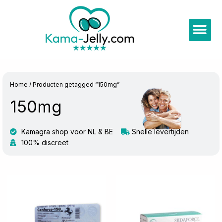
Ga
naar
Me
de
inhoud
Home
/ Producten getagged “150mg”
150mg
Kamagra shop voor NL & BE
Snelle levertijden
100% discreet