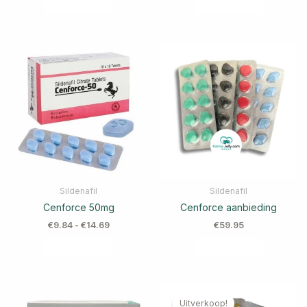
Sildenafil
Sildenafil
Cenforce 50mg
Cenforce aanbieding
€
9.84
-
€
14.69
€
59.95
Uitverkoop!