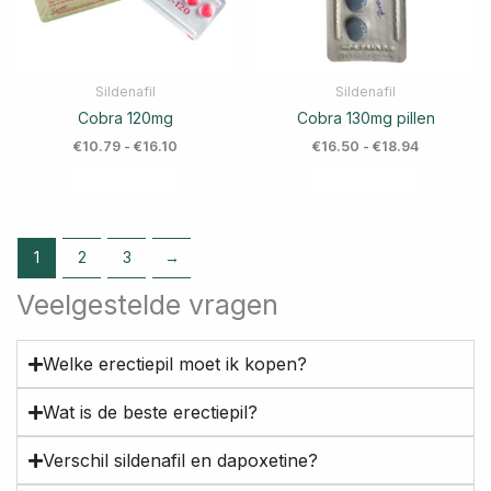
Sildenafil
Sildenafil
Cobra 120mg
Cobra 130mg pillen
€
10.79
-
€
16.10
€
16.50
-
€
18.94
1
2
3
→
Veelgestelde vragen
Welke erectiepil moet ik kopen?
Wat is de beste erectiepil?
Verschil sildenafil en dapoxetine?