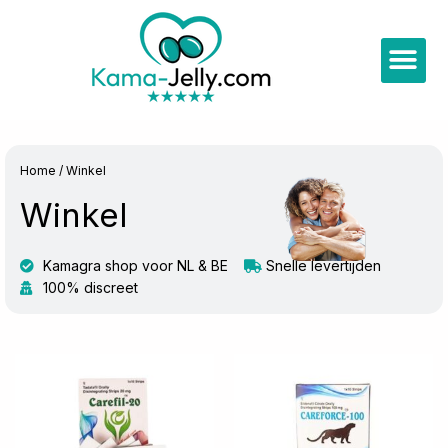
Ga
naar
Me
de
inhoud
Home
/ Winkel
Winkel
Kamagra shop voor NL & BE
Snelle levertijden
100% discreet