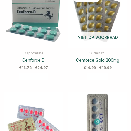
NIET OP VOORRAAD
Dapoxetine
Sildenafil
Cenforce D
Cenforce Gold 200mg
€
16.73
-
€
24.97
€
14.99
-
€
19.99